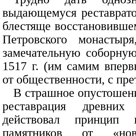
выдающемуся реставрат
блестяще восстановивш
Петровского монастыр
замечательную соборну
1517 г. (им самим вперв
от общественности, с пр
В страшное опустошен
реставрация древних
действовал принцип н
памятников от «нов