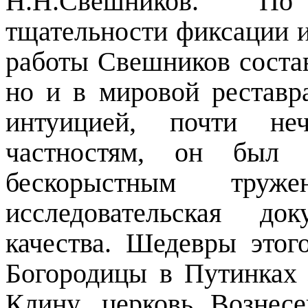
Н.Н.Свешников. По
тщательности фиксации и
работы Свешников состав
но и в мировой реставр
интуицией, почти не
частностям, он был
бескорыстным труж
исследовательская до
качества. Шедевры этог
Богородицы в Путинках 
Клину, церковь Вознес